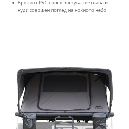
Врвниот PVC панел внесува светлина и
нуди совршен поглед на ноќното небо