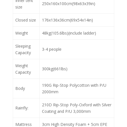
Inner tent
250x160x100cm(98x63x39in)
size
Closed size
176x136x36cm(69x54x14in)
Weight
48kg(105.6lbs)(include ladder)
Sleeping
3-4 people
Capacity
Weight
300kg(661lbs)
Capacity
190G Rip-Stop Polycotton with P/U
Body
2000mm
210D Rip-Stop Poly-Oxford with Silver
Rainfly:
Coating and P/U 3,000mm
Mattress
3cm High Density Foam + 5cm EPE