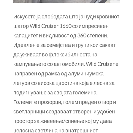
Искусете ја слободата што ја нуди кровниот
шатор Wild Cruiser 1660 со импресивен
капацитет и видливост од 360 степени.
Идеален е за семејства и групи кои сакаат
да уживаат во флексибилноста на
кампувањето со автомобили. Wild Cruiser е
направен од рамка од алуминиумска
легура со висока цврстина која е лесна за
подигнување за својата големина.
Големите прозорци, голем преден отвор и
светларници создаваат отворен и удобен
простор за живеење/спиење кој му дава
целосна светлина на внатрешниот