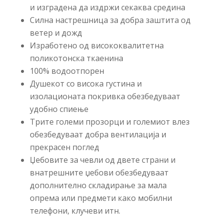
и изградена да издржи секаква средина
Силна настрешница за добра заштита од
ветер и дожд
Изработено од висококвалитетна
поликотонска ткаенина
100% водоотпорен
Душекот со висока густина и
изолационата покривка обезбедуваат
удобно спиење
Трите големи прозорци и големиот влез
обезбедуваат добра вентилација и
прекрасен поглед
Џебовите за чевли од двете страни и
внатрешните џебови обезбедуваат
дополнително складирање за мала
опрема или предмети како мобилни
телефони, клучеви итн.