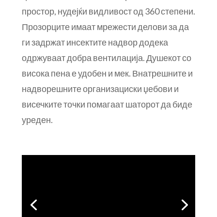
простор, нудејќи видливост од 360 степени.
Прозорците имаат мрежести делови за да
ги задржат инсектите надвор додека
одржуваат добра вентилација. Душекот со
висока пена е удобен и мек. Внатрешните и
надворешните организациски џебови и
висечките точки помагаат шаторот да биде
уреден.