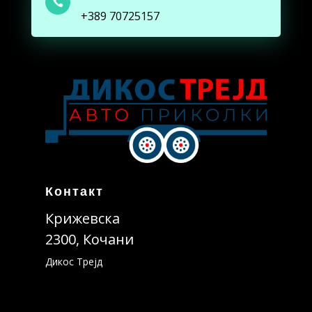

+389 70725157
Контакт
Крижевска
2300, Кочани
Дикос Трејд