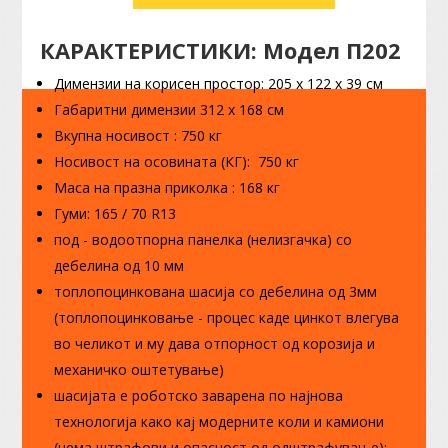
П202
(205х122х39см
КАРАКТЕРИСТИКИ: Модел П202
750кг.)
Димензии на корисен простор: 205 х 122 х 39 см
quantity
Габаритни димензии 312 x 168 см
Вкупна носивост : 750 кг
Носивост на осовината (КГ): 750 кг
Маса на празна приколка : 168 кг
Гуми: 165 / 70 R13
под - водоотпорна панелка (нелизгачка) со
дебелина од 10 мм
топлопоцинкована шасија со дебелина од 3мм
(топлопоцинковање - процес каде цинкот влегува
во челикот и му дава отпорност од корозија и
механичко оштетување)
шасијата е роботско заварена по најнова
технологија како кај модерните коли и камиони
(нема штрафови и опасност од одштрафување);