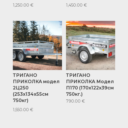
1,250.00
€
1,450.00
€
ТРИГАНО
ТРИГАНО
ПРИКОЛКА модел
ПРИКОЛКА Модел
2Ц250
П170 (170х122х39см
(253х134х55см
750кг.)
750кг)
790.00
€
1,550.00
€