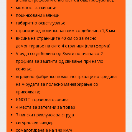
можност за кипање
поцинковани калници
габаритно осветлување
страници од поцинкован лим со дебелина 1,8 мм
висина на страниците 40 см со за лесно
демонтирање на сите 4 страници (платформа)
V-руда со дебелина од 3мм и појачана со 2
профила за заштита од свивање при нагло
кочење;
вградено фабричко помошно тркалце во средина
на V-рудата за полесно маневрирање со
приколката;
KNOTT торзиона осовина
4 места за затегачи за товар
7 пински приклучок за струја
сигурносен синџир
хомалогирана е на 140 км/ч