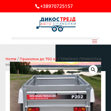
+38970725157
Home
/
Приколки до 750 кг
/ ТРИГАНО ПРИКОЛКА
Модел П202 (205х122х39см 750кг.)