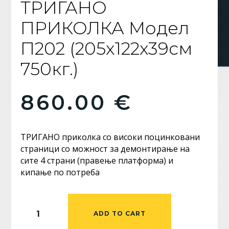
ТРИГАНО
ПРИКОЛКА Модел
П202 (205х122х39см
750кг.)
860.00
€
ТРИГАНО приколка со високи поцинковани
страници со можност за демонтирање на
сите 4 страни (правење платформа) и
кипање по потреба
ТРИГАНО
ADD TO CART
ПРИКОЛКА
Модел