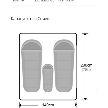
Frame
Extruded Aluminum Alloy
Капацитет за Спиење