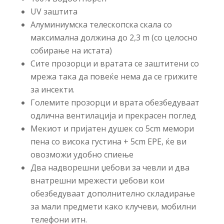
UV заштита
Алуминиумска телескопска скала со
максимална должина до 2,3 m (со целосно
собирање на истата)
Сите прозорци и вратата се заштитени со
мрежа така да повеќе нема да се грижите
за инсекти.
Големите прозорци и врата обезбедуваат
одлична вентилација и прекрасен поглед
Мекиот и пријатен душек со 5cm мемори
пена со висока густина + 5cm EPE, ќе ви
овозможи удобно спиење
Два надворешни џебови за чевли и два
внатрешни мрежести џебови кои
обезбедуваат дополнително складирање
за мали предмети како клучеви, мобилни
телефони итн.