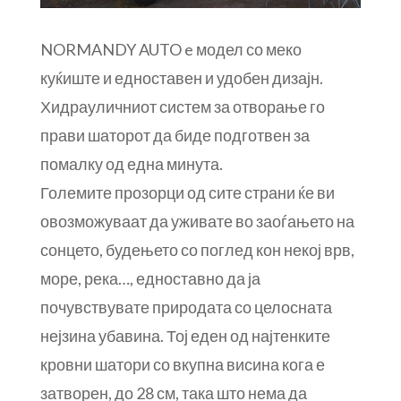
NORMANDY AUTO e модел со меко
куќиште и едноставен и удобен дизајн.
Хидрауличниот систем за отворање го
прави шаторот да биде подготвен за
помалку од една минута.
Големите прозорци од сите страни ќе ви
овозможуваат да уживате во заоѓањето на
сонцето, будењето со поглед кон некој врв,
море, река…, едноставно да ја
почувствувате природата со целосната
нејзина убавина. Тој еден од најтенките
кровни шатори со вкупна висина кога е
затворен, до 28 см, така што нема да