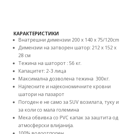
КАРАКТЕРИСТИКИ
Внатрешни димензии 200 x 140 x 75/120cm
Димензии на затворен шатор: 212 х 152 х
28 см
Тежина на шаторот : 56 кг.
Капацитет: 2-3 лица
Максимална дозволена тежина 300кг.
Најлесните и најекономичните кровни
шатори на пазарот
Погоден е не само за SUV возилата, туку и
за коли со мала големина
Мека обвивка со PVC капак за заштита од
атмосферски влијанија.
100% водоотпорен