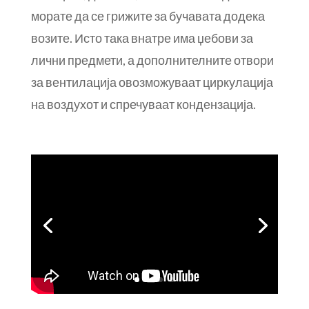
морате да се грижите за бучавата додека
возите. Исто така внатре има џебови за
лични предмети, а дополнителните отвори
за вентилација овозможуваат циркулација
на воздухот и спречуваат кондензација.