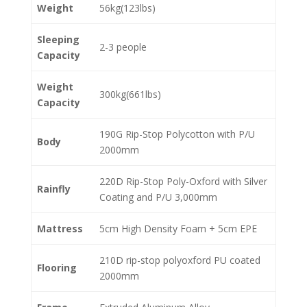
Weight
56kg(123lbs)
Sleeping
2-3 people
Capacity
Weight
300kg(661lbs)
Capacity
190G Rip-Stop Polycotton with P/U
Body
2000mm
220D Rip-Stop Poly-Oxford with Silver
Rainfly
Coating and P/U 3,000mm
Mattress
5cm High Density Foam + 5cm EPE
210D rip-stop polyoxford PU coated
Flooring
2000mm